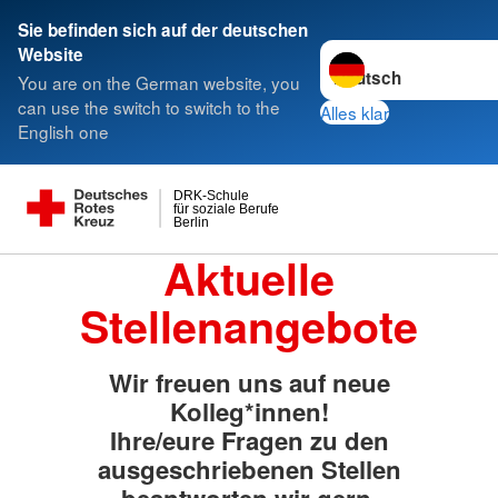
Sie befinden sich auf der deutschen
Sprache wechseln zu
Website
You are on the German website, you
can use the switch to switch to the
Alles klar
English one
DRK-Schule
für soziale Berufe
Berlin
Aktuelle
Stellenangebote
Wir freuen uns auf neue
Kolleg*innen!
Ihre/eure Fragen zu den
ausgeschriebenen Stellen