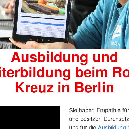
Ausbildung und
terbildung beim R
Kreuz in Berlin
Sie haben Empathie fü
und besitzen Durchset
uns für die
Ausbildung a